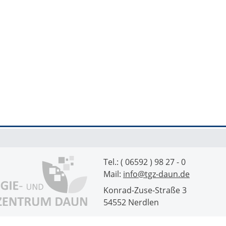
Tel.: ( 06592 ) 98 27 - 0
Mail:
info@tgz-daun.de
Konrad-Zuse-Straße 3
54552 Nerdlen