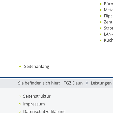
Büro
Meta
Flip
Zent
Stro
LAN-
Küc
Seitenanfang
Sie befinden sich hier:
TGZ Daun
Leistungen
Seitenstruktur
Impressum
Datenschutz­erklärung