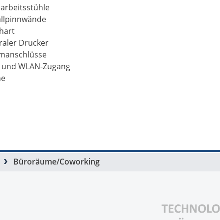
arbeitsstühle
llpinnwände
chart
raler Drucker
manschlüsse
 und WLAN-Zugang
he
Büroräume/Coworking