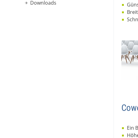
Downloads
Güns
Brei
Schn
Cowo
Ein 
Höhe