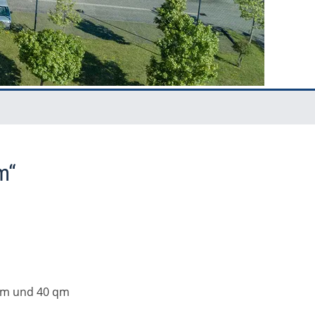
m“
 qm und 40 qm